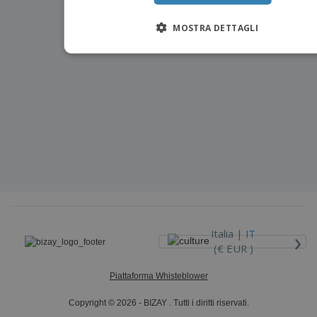
MOSTRA DETTAGLI
›
Italia |
IT
(€ EUR )
Piattaforma Whisteblower
Copyright © 2026 - BIZAY . Tutti i diritti riservati.