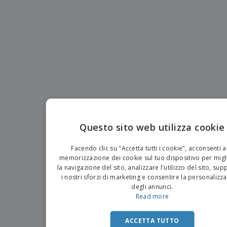
p
i
b
a
e
t
i
l
r
C
o
g
i
u
o
r
l
f
n
i
i
f
f
a
C
i
e
m
o
c
z
e
m
i
i
n
p
o
o
t
T
r
n
o
u
a
i
t
p
e
t
e
I
Accedi/Registrati
Questo sito web utilizza cookie
i
r
m
i
EN
T
b
p
e
Facendo clic su "Accetta tutti i cookie", acconsenti a
Servizio
a
r
IT
m
memorizzazione dei cookie sul tuo dispositivo per migl
Clienti
l
o
a
la navigazione del sito, analizzare l'utilizzo del sito, su
l
d
i nostri sforzi di marketing e consentire la personalizz
a
o
g
degli annunci.
t
g
Read more
t
i
i
o
ACCETTA TUTTO