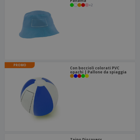
Panama
+
2
PROMO
Con boccioli colorati PVC
opachi | Pallone da spiaggia
Zaino Discovery