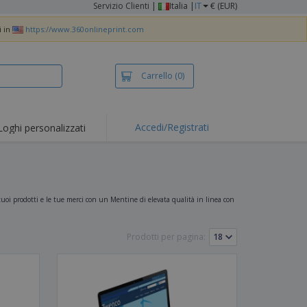
Servizio Clienti
|
Italia |
IT
€ (EUR)
i in
https://www.360onlineprint.com
Carrello
(0)
Accedi/Registrati
Loghi personalizzati
erte e
mozioni
iette e polo
otti Ricamati
tuoi prodotti e le tue merci con un Mentine di elevata qualità in linea con
vità all'aria aperta
Prodotti per pagina:
rtworking
ole per Spedizioni
li personalizzati
otti ecologici