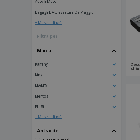
Auto E Moto
Calamite
Bagagli E Attrezzature Da Viaggio
Striscioni Pubblicitari
+ Mostra di più
Filtra per
Marca
Kalfany
Zecc
chiu
King
M&M'S
Mentos
Pfeffi
+ Mostra di più
Antracite