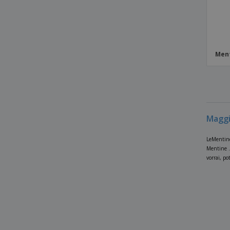
Ment
Maggi
LeMentine 
Mentine . 
vorrai, p