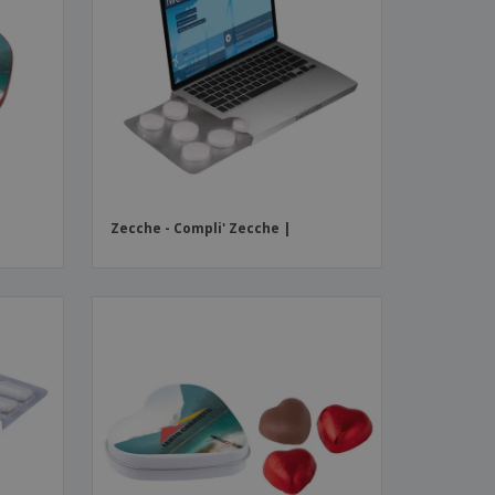
i e cataloghi
Zecche - Compli' Zecche |