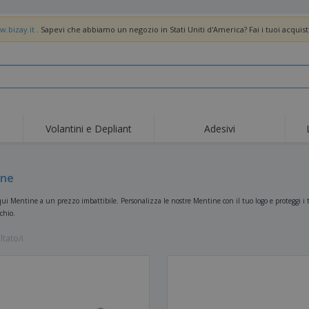
w.bizay.it
. Sapevi che abbiamo un negozio in Stati Uniti d'America? Fai i tuoi acquist
Volantini e Depliant
Adesivi
Off
Tendenze
Nuovi Prodotti
pro
Bandiere, Standardo e
ine
Roll-Up
Magl
Guidoni
Attrezzature e
Roll-up
Prod
qui Mentine a un prezzo imbattibile. Personalizza le nostre Mentine con il tuo logo e proteggi i 
forniture per servizi di
chio.
ristorazione
Consegna domicilio e
Usa e getta
Atti
takeaway
ltato/i
Adesivi, vinili e poster
Orologi da polso
Sma
Felpe con cappuccio
Coppe e Trofei
Scat
Espositori
Medaglie
Rega
Poster
Cibo e Caramelle
Prod