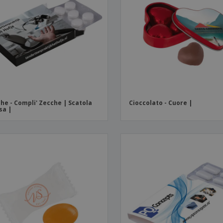
Valigie e zaini
Etichette per Stampanti
Libr
he - Compli' Zecche | Scatola
Cioccolato - Cuore |
sa |