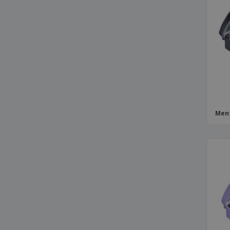
Scatola di metallo incernierata con
mentine
Scatola metallica incernierata
Scatola metallica quadrata
Scatola quadrata con zecche
Target Box con coperchio scorrevole
Tubo erogatore di mentine
carta con menta
Ment
dispensatore di menta