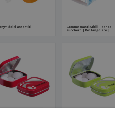
any™ dolci assortiti |
Gomme masticabili | senza
zucchero | Rettangolare |