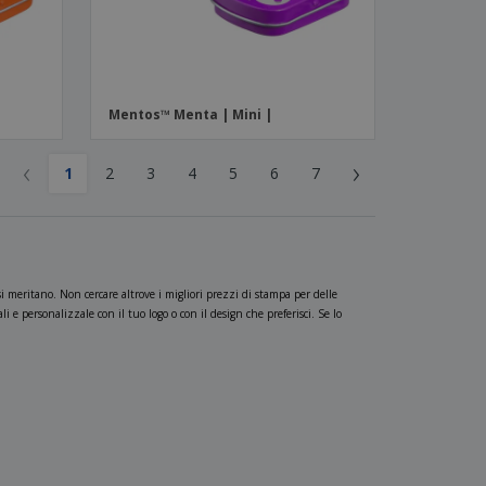
Mentos™ Menta | Mini |
‹
›
1
2
3
4
5
6
7
i meritano. Non cercare altrove i migliori prezzi di stampa per delle
 e personalizzale con il tuo logo o con il design che preferisci. Se lo