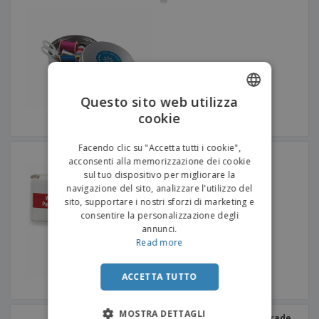
Questo sito web utilizza
cookie
ENGLISH
ITALIAN
Facendo clic su "Accetta tutti i cookie",
Portachiavi con righello
acconsenti alla memorizzazione dei cookie
flessibile
sul tuo dispositivo per migliorare la
navigazione del sito, analizzare l'utilizzo del
sito, supportare i nostri sforzi di marketing e
consentire la personalizzazione degli
annunci.
Read more
ACCETTA TUTTO
MOSTRA DETTAGLI
Nastro di misurazione Grade