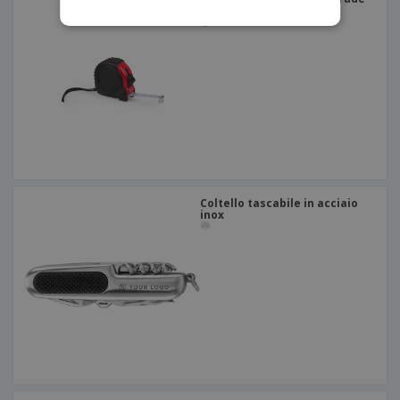
5m
Coltello tascabile in acciaio
inox