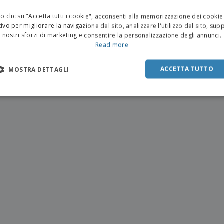
 clic su "Accetta tutti i cookie", acconsenti alla memorizzazione dei cookie
ivo per migliorare la navigazione del sito, analizzare l'utilizzo del sito, sup
nostri sforzi di marketing e consentire la personalizzazione degli annunci.
Read more
ACCETTA TUTTO
MOSTRA DETTAGLI