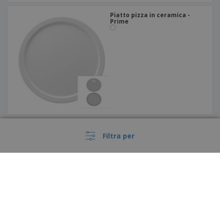
Piatto pizza in ceramica -
Prime
Piatto da degustazione in
ceramica con coperchio -
Filtra per
Universal