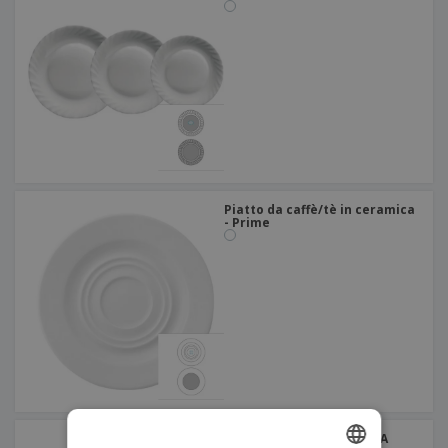
Piatto da caffè/tè in ceramica
- Prime
Piatto in ceramica - VISTA