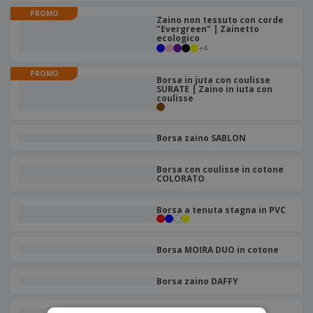
p
i
b
a
PROMO
e
t
Zaino non tessuto con corde
i
l
r
"Evergreen" | Zainetto
C
o
g
i
ecologico
u
o
r
l
+
4
f
n
i
i
f
f
a
PROMO
C
i
Borsa in juta con coulisse
e
m
SURATE | Zaino in iuta con
o
c
z
e
coulisse
m
i
i
n
p
o
o
t
T
r
n
o
u
Borsa zaino SABLON
a
i
t
p
e
t
e
I
Borsa con coulisse in cotone
Accedi/Registrati
i
r
COLORATO
m
i
T
b
p
e
Servizio
a
Borsa a tenuta stagna in PVC
r
m
Clienti
l
o
a
l
d
a
o
Borsa MOIRA DUO in cotone
g
t
g
t
Borsa zaino DAFFY
i
i
o
Korntex | Borsa ad alta