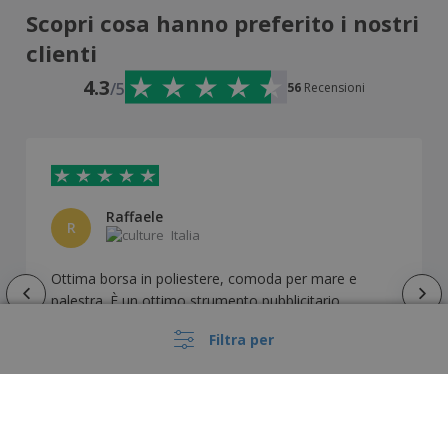
Scopri cosa hanno preferito i nostri
clienti
4.3
/5
56
Recensioni
Raffaele
R
Italia
Ottima borsa in poliestere, comoda per mare e
palestra. È un ottimo strumento pubblicitario.
Filtra per