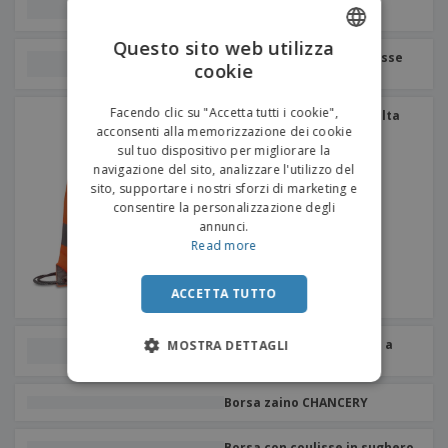
visibilità
Questo sito web utilizza
Shugon | Borsa con coulisse
cookie
ENGLISH
per valigia Stafford
ITALIAN
Facendo clic su "Accetta tutti i cookie",
Shugon | Borsa tote ad alta
visibilità
acconsenti alla memorizzazione dei cookie
sul tuo dispositivo per migliorare la
navigazione del sito, analizzare l'utilizzo del
sito, supportare i nostri sforzi di marketing e
consentire la personalizzazione degli
annunci.
Read more
ACCETTA TUTTO
SHOOP REFLECTIVE Borsa a
MOSTRA DETTAGLI
tracolla riflettente
Borsa zaino CHANCERY
Borsa con coulisse in sughero