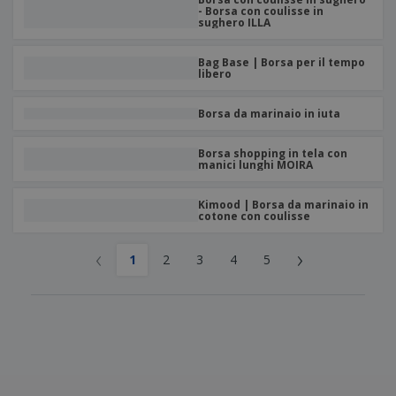
- Borsa con coulisse in
sughero ILLA
Bag Base | Borsa per il tempo
libero
Borsa da marinaio in iuta
Borsa shopping in tela con
manici lunghi MOIRA
Kimood | Borsa da marinaio in
cotone con coulisse
‹
›
1
2
3
4
5