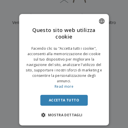
p
i
b
a
e
t
i
l
r
C
o
g
i
Al momento non ci sono risultati per
"
"
u
o
r
l
f
Verifica di averlo digitato correttamente o cerca un altro
n
i
i
f
f
Questo sito web utilizza
a
termine.
C
i
e
m
cookie
ENGLISH
o
c
z
e
×
m
chiara ricerca
i
i
n
ITALIAN
p
o
o
Facendo clic su "Accetta tutti i cookie",
t
T
r
n
acconsenti alla memorizzazione dei cookie
o
u
a
i
sul tuo dispositivo per migliorare la
t
p
e
navigazione del sito, analizzare l'utilizzo del
t
e
I
Accedi/Registrati
sito, supportare i nostri sforzi di marketing e
i
r
m
consentire la personalizzazione degli
i
T
b
annunci.
p
e
Servizio
a
Read more
r
m
Clienti
l
o
a
l
d
a
ACCETTA TUTTO
o
g
t
g
t
MOSTRA DETTAGLI
i
i
o