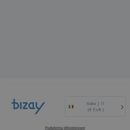
›
Italia |
IT
(€ EUR )
Piattaforma Whisteblower