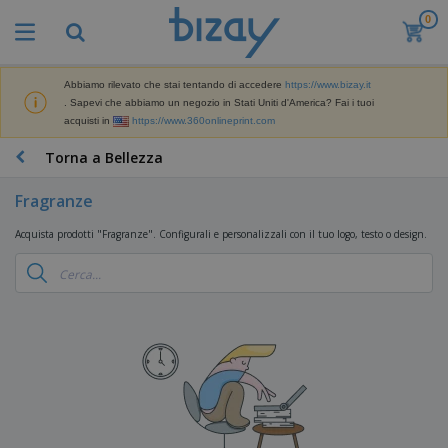
0
I
p
i
ù
Abbiamo rilevato che stai tentando di accedere
https://www.bizay.it
M
v
. Sapevi che abbiamo un negozio in Stati Uniti d'America? Fai i tuoi
a
e
acquisti in
https://www.360onlineprint.com
t
n
e
d
P
Torna a Bellezza
r
u
r
i
t
o
a
Fragranze
i
d
l
D
o
e
Acquista prodotti "Fragranze". Configurali e personalizzali con il tuo logo, testo o design.
i
t
d
s
t
i
p
i
M
F
l
P
a
o
a
r
r
r
y
o
k
n
e
m
B
e
i
E
o
a
t
t
s
z
g
i
u
p
i
n
r
o
A
o
g
e
s
b
n