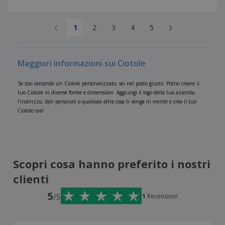
‹
›
1
2
3
4
5
Maggiori informazioni sui Ciotole
Se stai cercando un Ciotole personalizzato, sei nel posto giusto. Potrai creare il
tuo Ciotole in diverse forme e dimensioni. Aggiungi il logo della tua azienda,
l'indirizzo, dati personali o qualsiasi altra cosa ti venga in mente e crea il tuo
Ciotole ora!
Scopri cosa hanno preferito i nostri
clienti
5
/5
1
Recensioni