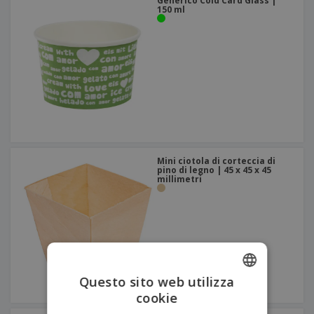
Generico Cold Card Glass |
150 ml
Mini ciotola di corteccia di
pino di legno | 45 x 45 x 45
millimetri
Questo sito web utilizza
cookie
ENGLISH