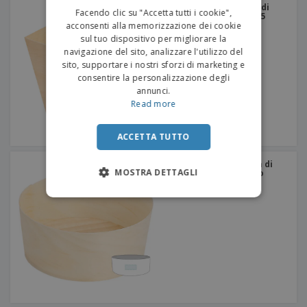
ITALIAN
Mini ciotola di corteccia di
Facendo clic su "Accetta tutti i cookie",
pino di legno | 55 x 55 x 55
millimetri
acconsenti alla memorizzazione dei cookie
sul tuo dispositivo per migliorare la
navigazione del sito, analizzare l'utilizzo del
sito, supportare i nostri sforzi di marketing e
consentire la personalizzazione degli
annunci.
Read more
ACCETTA TUTTO
Imballaggio della ciotola di
MOSTRA DETTAGLI
corteccia di pino di legno