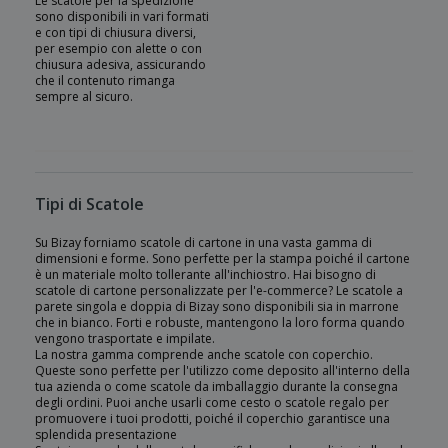
Le scatole per la spedizione
sono disponibili in vari formati
e con tipi di chiusura diversi,
per esempio con alette o con
chiusura adesiva, assicurando
che il contenuto rimanga
sempre al sicuro.
Tipi di Scatole
Su Bizay forniamo scatole di cartone in una vasta gamma di
dimensioni e forme. Sono perfette per la stampa poiché il cartone
è un materiale molto tollerante all'inchiostro. Hai bisogno di
scatole di cartone personalizzate per l'e-commerce? Le scatole a
parete singola e doppia di Bizay sono disponibili sia in marrone
che in bianco. Forti e robuste, mantengono la loro forma quando
vengono trasportate e impilate.
La nostra gamma comprende anche scatole con coperchio.
Queste sono perfette per l'utilizzo come deposito all'interno della
tua azienda o come scatole da imballaggio durante la consegna
degli ordini. Puoi anche usarli come cesto o scatole regalo per
promuovere i tuoi prodotti, poiché il coperchio garantisce una
splendida presentazione