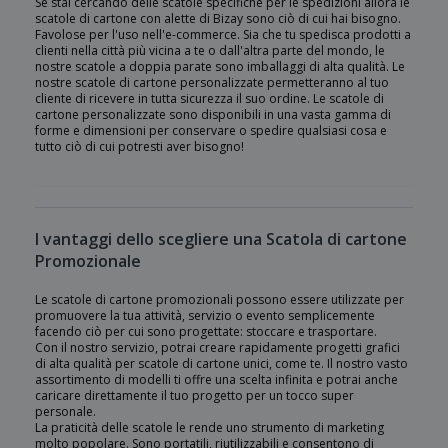
Se stai cercando delle scatole specifiche per le spedizioni allora le
scatole di cartone con alette di Bizay sono ciò di cui hai bisogno.
Favolose per l'uso nell'e-commerce. Sia che tu spedisca prodotti a
clienti nella città più vicina a te o dall'altra parte del mondo, le
nostre scatole a doppia parate sono imballaggi di alta qualità. Le
nostre scatole di cartone personalizzate permetteranno al tuo
cliente di ricevere in tutta sicurezza il suo ordine. Le scatole di
cartone personalizzate sono disponibili in una vasta gamma di
forme e dimensioni per conservare o spedire qualsiasi cosa e
tutto ciò di cui potresti aver bisogno!
I vantaggi dello scegliere una Scatola di cartone
Promozionale
Le scatole di cartone promozionali possono essere utilizzate per
promuovere la tua attività, servizio o evento semplicemente
facendo ciò per cui sono progettate: stoccare e trasportare.
Con il nostro servizio, potrai creare rapidamente progetti grafici
di alta qualità per scatole di cartone unici, come te. Il nostro vasto
assortimento di modelli ti offre una scelta infinita e potrai anche
caricare direttamente il tuo progetto per un tocco super
personale.
La praticità delle scatole le rende uno strumento di marketing
molto popolare. Sono portatili, riutilizzabili e consentono di