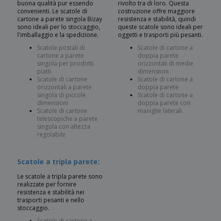
buona qualità pur essendo
rivolto tra di loro. Questa
convenienti. Le scatole di
costruzione offre maggiore
cartone a parete singola Bizay
resistenza e stabilità, quindi
sono ideali per lo stoccaggio,
queste scatole sono ideali per
l'imballaggio e la spedizione.
oggetti e trasporti più pesanti.
Scatole postali di
Scatole di cartone a
cartone a parete
doppia parete
singola per prodotti
orizzontali di medie
piatti
dimensioni
Scatole di cartone
Scatole di cartone a
orizzontali a parete
doppia parete
singola di piccole
Scatole di cartone a
dimensioni
doppia parete con
Scatole di cartone
maniglie laterali
telescopiche a parete
singola con altezza
regolabile
Scatole a tripla parete:
Le scatole a tripla parete sono
realizzate per fornire
resistenza e stabilità nei
trasporti pesanti e nello
stoccaggio.
Scatole di cartone a