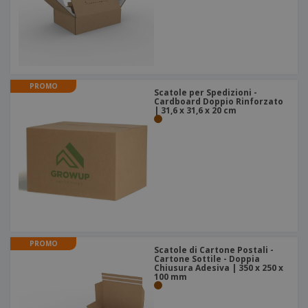
PROMO
Scatole per Spedizioni -
Cardboard Doppio Rinforzato
| 31,6 x 31,6 x 20 cm
PROMO
Scatole di Cartone Postali -
Cartone Sottile - Doppia
Chiusura Adesiva | 350 x 250 x
100 mm