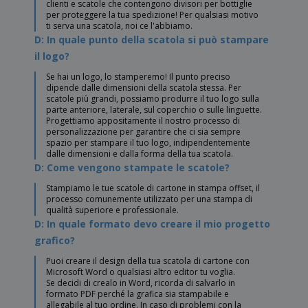
clienti e scatole che contengono divisori per bottiglie
per proteggere la tua spedizione! Per qualsiasi motivo
ti serva una scatola, noi ce l'abbiamo.
D: In quale punto della scatola si può stampare
il logo?
Se hai un logo, lo stamperemo! Il punto preciso
dipende dalle dimensioni della scatola stessa. Per
scatole più grandi, possiamo produrre il tuo logo sulla
parte anteriore, laterale, sul coperchio o sulle linguette.
Progettiamo appositamente il nostro processo di
personalizzazione per garantire che ci sia sempre
spazio per stampare il tuo logo, indipendentemente
dalle dimensioni e dalla forma della tua scatola.
D: Come vengono stampate le scatole?
Stampiamo le tue scatole di cartone in stampa offset, il
processo comunemente utilizzato per una stampa di
qualità superiore e professionale.
D: In quale formato devo creare il mio progetto
grafico?
Puoi creare il design della tua scatola di cartone con
Microsoft Word o qualsiasi altro editor tu voglia.
Se decidi di crealo in Word, ricorda di salvarlo in
formato PDF perché la grafica sia stampabile e
allegabile al tuo ordine. In caso di problemi con la