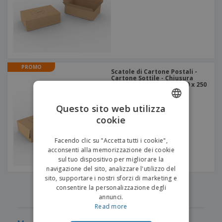
PROMO
Scatole di Cartone Postali -
Cartone Sottile - Chiusura
Adesiva | Modello A | 350 x 250
x 100 mm
Questo sito web utilizza
cookie
ENGLISH
ITALIAN
Facendo clic su "Accetta tutti i cookie",
acconsenti alla memorizzazione dei cookie
sul tuo dispositivo per migliorare la
navigazione del sito, analizzare l'utilizzo del
sito, supportare i nostri sforzi di marketing e
‹
›
1
2
3
4
5
consentire la personalizzazione degli
annunci.
Read more