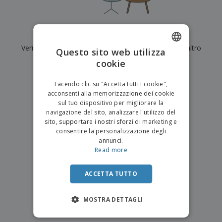
p
i
b
a
e
t
i
l
r
C
o
g
i
u
o
r
l
Al momento non ci sono risultati per
"
"
f
n
i
i
f
Verifica di averlo digitato correttamente o cerca un altro
f
Questo sito web utilizza
a
C
i
e
m
termine.
cookie
ENGLISH
o
c
z
e
m
i
i
n
×
ITALIAN
p
chiara ricerca
o
o
Facendo clic su "Accetta tutti i cookie",
t
T
r
n
acconsenti alla memorizzazione dei cookie
o
u
a
i
sul tuo dispositivo per migliorare la
t
p
e
navigazione del sito, analizzare l'utilizzo del
t
e
I
Accedi/Registrati
sito, supportare i nostri sforzi di marketing e
i
r
m
consentire la personalizzazione degli
i
T
b
annunci.
p
e
Servizio
a
Read more
r
m
Clienti
l
o
a
l
d
a
ACCETTA TUTTO
o
g
t
g
t
MOSTRA DETTAGLI
i
i
o