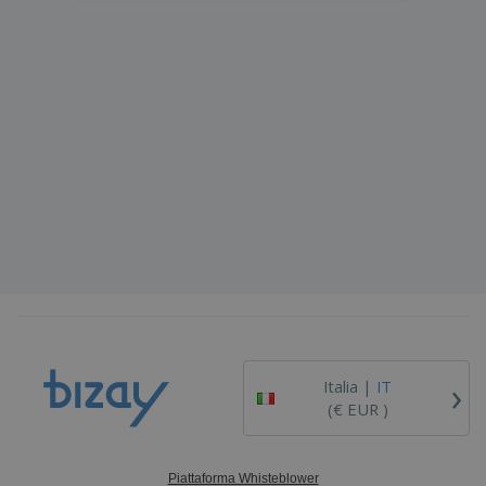
›
Italia |
IT
(€ EUR )
Piattaforma Whisteblower